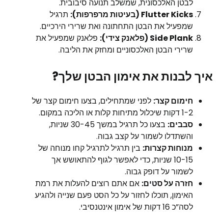
לבטן האלכסונית, שמשלב תנועה סיבובית.
Flutter Kicks (בעיטות מרפרפות):
תרגיל
שמפעיל את הבטן התחתונה ואת שרירי הירכיים.
Side Plank (פלאנק צידי):
פלאנק שמפעיל את
שרירי הבטן האלכסוניים ומחזק את הליבה.
איך לבנות את אימון הבטן שלך?
חימום קצר:
לפני שמתחילים, בצעו חימום קצר של
1-2 דקות שיכלול מתיחות קלות או הליכה במקום.
סבבים:
בצעו כל תרגיל במשך 30-45 שניות,
והשתדלו לשמור על קצב גבוה.
מנוחות קצרות:
בין תרגיל לתרגיל קחו מנוחה של
10-15 שניות, כדי לאפשר לגוף להתאושש אך
לשמור על דופק גבוה.
חזרה על סטים:
אם אתם רוצים להעלות את רמת
האימון, תוכלו לחזור על כל הסט פעם שנייה ולהגיע
לסה”כ 16 דקות של אימון אינטנסיבי.