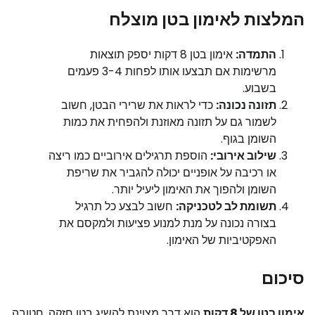
המלצות לאימון בטן מוצלח
התמדה:
אימון בטן 8 דקות יספק תוצאות
מרשימות אם תבצעו אותו לפחות 3-4 פעמים
בשבוע.
תזונה נכונה:
כדי לראות את שרירי הבטן, חשוב
לשמור גם על תזונה מאוזנת ולהפחית את כמות
השומן בגוף.
שילוב אירובי:
הוספת תרגילים אירוביים כמו ריצה
או רכיבה על אופניים יכולה להגביר את שריפת
השומן ולהפוך את האימון ליעיל יותר.
תשומת לב לטכניקה:
חשוב לבצע כל תרגיל
בצורה נכונה על מנת למנוע פציעות ולמקסם את
האפקטיביות של האימון.
סיכום
אימון בטן של 8 דקות
הוא דרך מצוינת להשיג בטן חזקה, חטובה