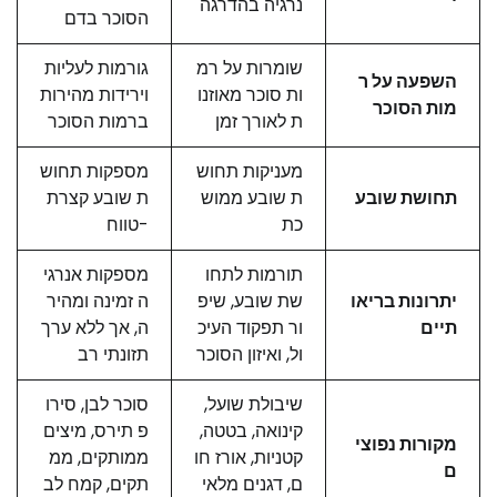
נרגיה בהדרגה
הסוכר בדם
שומרות על רמ
גורמות לעליות
השפעה על ר
ות סוכר מאוזנו
וירידות מהירות
מות הסוכר
ת לאורך זמן
ברמות הסוכר
מעניקות תחוש
מספקות תחוש
תחושת שובע
ת שובע ממוש
ת שובע קצרת
כת
-טווח
תורמות לתחו
מספקות אנרגי
יתרונות בריאו
שת שובע, שיפ
ה זמינה ומהיר
תיים
ור תפקוד העיכ
ה, אך ללא ערך
ול, ואיזון הסוכר
תזונתי רב
שיבולת שועל,
סוכר לבן, סירו
קינואה, בטטה,
פ תירס, מיצים
מקורות נפוצי
קטניות, אורז חו
ממותקים, ממ
ם
ם, דגנים מלאי
תקים, קמח לב