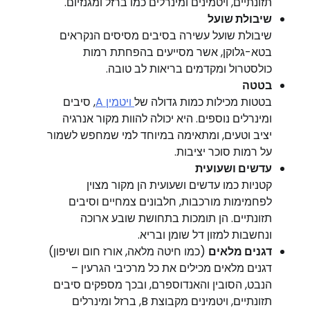
תזונתיים, ויטמינים ומינרלים כמו ברזל ומגנזיום.
שיבולת שועל
שיבולת שועל עשירה בסיבים מסיסים הנקראים
בטא-גלוקן, אשר מסייעים בהפחתת רמות
כולסטרול ומקדמים בריאות לב טובה.
בטטה
בטטות מכילות כמות גדולה של
ויטמין A
, סיבים
ומינרלים נוספים. היא יכולה להוות מקור אנרגיה
יציב וטעים, ומתאימה במיוחד למי שמחפש לשמור
על רמות סוכר יציבות.
עדשים ושעועית
קטניות כמו עדשים ושעועית הן מקור מצוין
לפחמימות מורכבות, חלבונים צמחיים וסיבים
תזונתיים. הן תומכות בתחושת שובע ארוכה
ונחשבות למזון דל שומן ובריא.
דגנים מלאים
(כמו חיטה מלאה, אורז חום ושיפון)
דגנים מלאים מכילים את כל מרכיבי הגרעין –
הנבט, הסובין והאנדוספרם, ובכך מספקים סיבים
תזונתיים, ויטמינים מקבוצת B, ברזל ומינרלים