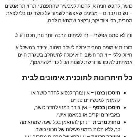
כושר, לחפש חניה או לחכות למכשיר שהתפנה. יותר ויותר אנשים
– נשים וגברים – מבינים שאפשר לשמור על כושר גם בלי לצאת
מהבית, בלי ציוד יקר, ובקצב שמתאים להם.
וזה לא סתם אפשרי – זה לעיתים הרבה יותר נוח, חכם ויעיל.
תוכנית אימונים מהבית יכולה לשלב חיטוב, ירידה במשקל או
חיזוק כללי – ויותר חשוב: היא יכולה להשתלב בשגרת חיים
אמיתית, לא כזו שדורשת לשנות הכול כדי “להתאמן”.
כל היתרונות לתוכנית אימונים לבית
חיסכון בזמן
– אין צורך לנסוע לחדר כושר או
להמתין למכשירים פנויים.
חיסכון בכסף
– אין צורך במנוי לחדר כושר,
באביזרים יקרים או במאמן אישי.
נוחות מרבית
– ניתן להתאמן בכל שעה שמתאימה
לך, ללא תלות בזמני פעילות של מכוני כושר.
אווירה פרטית
– אין לחץ של מבטים מסביב, אין