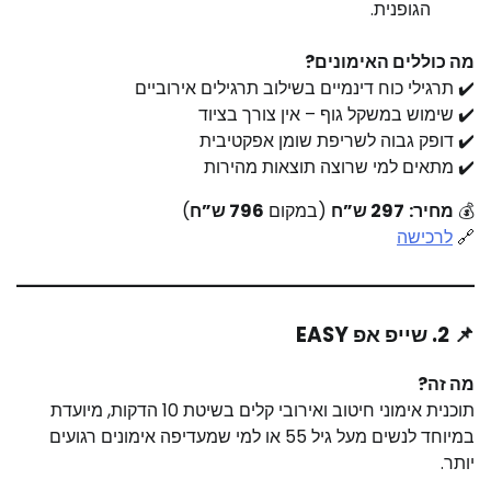
הגופנית.
מה כוללים האימונים?
✔️ תרגילי כוח דינמיים בשילוב תרגילים אירוביים
✔️ שימוש במשקל גוף – אין צורך בציוד
✔️ דופק גבוה לשריפת שומן אפקטיבית
✔️ מתאים למי שרוצה תוצאות מהירות
💰
מחיר:
297 ש”ח
(במקום
796 ש”ח
)
🔗
לרכישה
📌 2. שייפ אפ EASY
מה זה?
תוכנית אימוני חיטוב ואירובי קלים בשיטת 10 הדקות, מיועדת
במיוחד לנשים מעל גיל 55 או למי שמעדיפה אימונים רגועים
יותר.