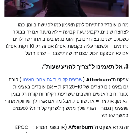
מה כן עובד? להתייחס לזמן האימון כמו לפגישה ביומן. כמו
לצחצח שיניים. לקבוע שעה קבועה – לא משנה אם זה בבוקר
כשכולם ישנים, בצהריים בין הזומים, או בערב אחרי שהילדים
נרדמים – ולשמור עליה בקנאות. אפילו אם זה רק 10 דקות. אפילו
אם לא הספקנו הכול. עצם זה שהתייצבנו – יצרנו הרגל.
3.
אל תאמינו ל”צריך להזיע שעות”.
אפקט ה־
Afterburn
(
שריפת קלוריות גם אחרי האימון
) קורה
גם באימונים קצרים של 10–20 דקות – אם עובדים בעצימות
נכונה. רוב האנשים חושבים ששריפת הקלוריות קורת רק בזמן
האימון. את זזה = את שורפת. אבל מה אם אגיד לך שדווקא אחרי
שהאימון נגמר – הגוף שלך ממשיך לשרוף קלוריות? לפעמים
במשך שעות?
זה נקרא
אפקט ה־Afterburn
(או בשמו המדעי: EPOC –