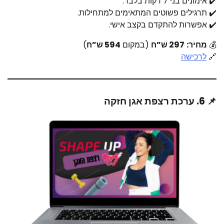
✔️ אימונים בני 7 דקות בלבד.​
✔️ תרגילים פשוטים המתאימים למתחילות.​
✔️ אפשרות להתקדם בקצב אישי.​
💰
מחיר:
297 ש”ח
(במקום
594 ש”ח
)
🔗
לרכישה
📌 6. ערכת רצפת אגן חזקה