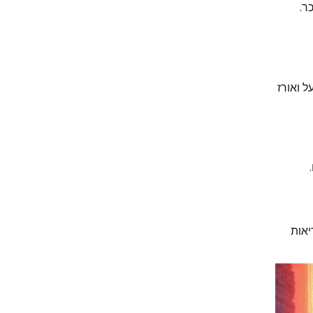
ר.
ל ואורז
יאות