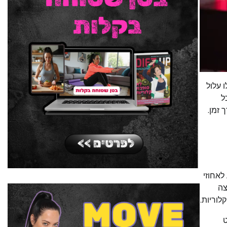
 עלול
ל
 זמן.
לאחוזי
צה
לוריות.
ט