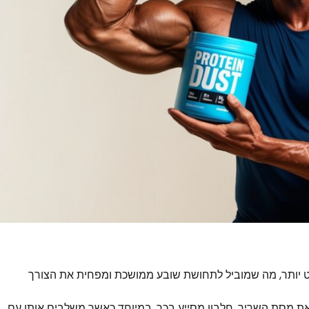
ט יותר, מה שמוביל לתחושת שובע ממושכת ומפחית את הצורך
 מסת השריר. חלבון מסייע בכך, במיוחד כאשר משלבים אותו עם