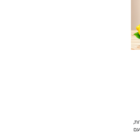
ת,
 עם