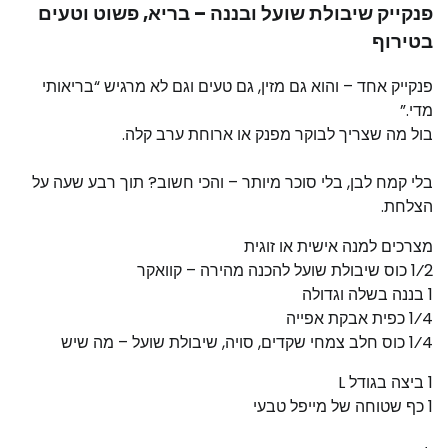
פנקייק שיבולת שועל ובננה – בריא, פשוט וטעים
בטירוף
פנקייק אחד – והוא גם מזין, גם טעים וגם לא מרגיש “בריאותי
מדי.”
בול מה שצריך לבוקר מפנק או ארוחת ערב קלה.
בלי קמח לבן, בלי סוכר מיותר – והכי חשוב? תוך רבע שעה על
הצלחת.
מצרכים למנה אישית או זוגית
1⁄2 כוס שיבולת שועל להכנה מהירה – קוואקר
1 בננה בשלה וגדולה
1⁄4 כפית אבקת אפייה
1⁄4 כוס חלב צמחי שקדים, סויה, שיבולת שועל – מה שיש
1 ביצה בגודל L
1 כף שטוחה של מייפל טבעי