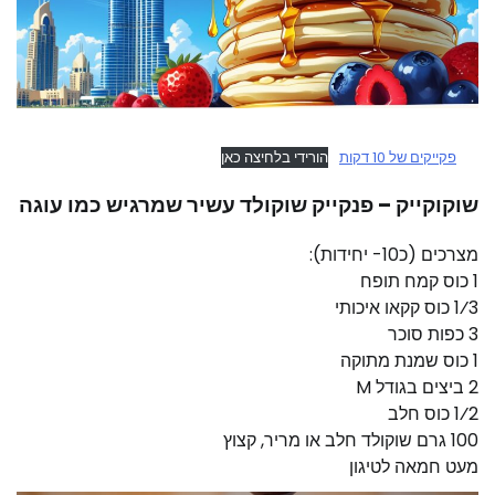
פקייקים של 10 דקות
הורידי בלחיצה כאן
שוקוקייק – פנקייק שוקולד עשיר שמרגיש כמו עוגה
מצרכים (כ10- יחידות):
1 כוס קמח תופח
1⁄3 כוס קקאו איכותי
3 כפות סוכר
1 כוס שמנת מתוקה
2 ביצים בגודל M
1⁄2 כוס חלב
100 גרם שוקולד חלב או מריר, קצוץ
מעט חמאה לטיגון