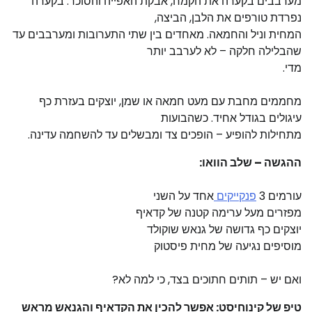
מערבבים בקערה את הקמח, אבקת האפייה והסוכר. בקערה
נפרדת טורפים את הלבן, הביצה,
המחית וניל והחמאה. מאחדים בין שתי התערובות ומערבבים עד
שהבלילה חלקה – לא לערבב יותר
מדי.
מחממים מחבת עם מעט חמאה או שמן, יוצקים בעזרת כף
עיגולים בגודל אחיד. כשהבועות
מתחילות להופיע – הופכים צד ומבשלים עד להשחמה עדינה.
ההגשה – שלב הוואו:
עורמים 3
פנקייקים
אחד על השני
מפזרים מעל ערימה קטנה של קדאיף
יוצקים כף גדושה של גנאש שוקולד
מוסיפים נגיעה של מחית פיסטוק
ואם יש – תותים חתוכים בצד, כי למה לא?
טיפ של קינוחיסט: אפשר להכין את הקדאיף והגנאש מראש