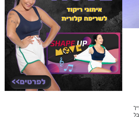
יך
בל