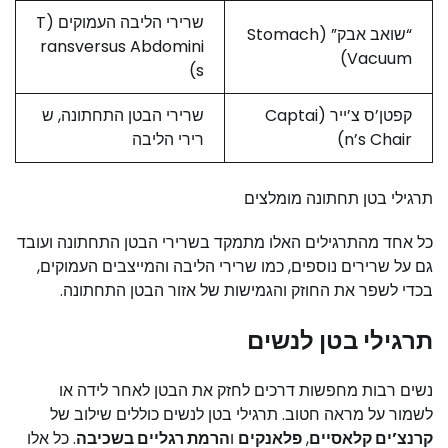
שרירי הליבה העמוקים (T
“שואב אבק” (Stomach
ransversus Abdomini
Vacuum)
s)
קפטן’ס צ’ייר (Captai
שרירי הבטן התחתונה, ש
n’s Chair)
רירי הליבה
תרגילי בטן תחתונה מומלצים
כל אחד מהתרגילים האלו מתמקד בשרירי הבטן התחתונה ועובד
גם על שרירים נוספים, כמו שרירי הליבה והמייצבים העמוקים,
בכדי לשפר את החוזק והגמישות של אזור הבטן התחתונה.
תרגילי בטן לנשים
נשים רבות מחפשות דרכים לחזק את הבטן לאחר לידה או
לשמור על מראה חטוב. תרגילי בטן לנשים כוללים שילוב של
קרנצ’ים קלאסיים
,
פלאנקים
ו
הרמת רגליים בשכיבה
. כל אלו