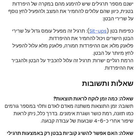
ישנם מספר תרגילים שיש להימנע מהם במקרה של היפרדות
בטנית, כיוון שהם עלולים להחמיר את המצב ולהפעיל לחץ נוסף
על שרירי הבטן:
כפיפות בטן (
Sit-ups
): תרגיל זה מפעיל עומס גדול על שרירי
הבטן הישרים ויכול להחמיר את ההיפרדות.
פלאנק מלא: אם ההיפרדות חמורה, פלאנק מלא עלול להפעיל
לחץ מיותר על הבטן.
הרמת רגליים ישרות: תרגיל זה עלול להכביד על הבטן ולהגביר
את ההיפרדות.
שאלות ותשובות
שאלה: כמה זמן לוקח לראות תוצאות?
תשובה: זמן התוצאות משתנה מאדם לאדם ותלוי במספר גורמים
כמו תזונה, רמת כושר ושגרת אימונים. בדרך כלל, ניתן לראות
שיפור אחרי כ-4-6 שבועות של עבודה קבועה.
שאלה: האם אפשר להשיג קוביות בבטן רק באמצעות תרגילי