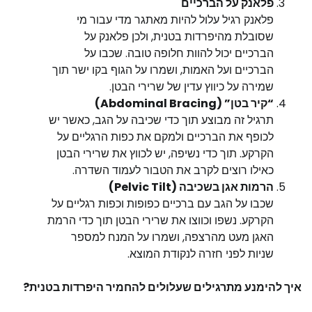
פלאנק על הברכיים
פלאנק רגיל עלול להיות מאתגר מדי עבור מי
שסובלת מהיפרדות בטנית, ולכן פלאנק על
הברכיים יכול להוות חלופה טובה. שכבו על
הברכיים ועל האמות, ושמרו על הגוף בקו ישר תוך
שמירה על כיווץ עדין של שרירי הבטן.
“קיר בטן” (Abdominal Bracing)
תרגיל זה מבוצע תוך כדי שכיבה על הגב, כאשר יש
לכופף את הברכיים ולמקם את כפות הרגליים על
הקרקע. תוך כדי נשיפה, יש לכווץ את שרירי הבטן
כאילו רוצים לקרב את הטבור לעמוד השדרה.
הרמות אגן בשכיבה (Pelvic Tilt)
שכבו על הגב עם ברכיים כפופות וכפות רגליים על
הקרקע. נשפו וכווצו את שרירי הבטן תוך כדי הרמת
האגן מעט מהרצפה, ושמרו על המנח למספר
שניות לפני חזרה לנקודת המוצא.
איך להימנע מתרגילים שעלולים להחמיר היפרדות בטנית?